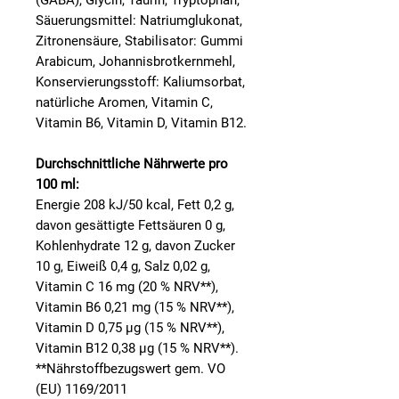
(GABA), Glycin, Taurin, Tryptophan,
Säuerungsmittel: Natriumglukonat,
Zitronensäure, Stabilisator: Gummi
Arabicum, Johannisbrotkernmehl,
Konservierungsstoff: Kaliumsorbat,
natürliche Aromen, Vitamin C,
Vitamin B6, Vitamin D, Vitamin B12.
Durchschnittliche Nährwerte pro
100 ml:
Energie 208 kJ/50 kcal, Fett 0,2 g,
davon gesättigte Fettsäuren 0 g,
Kohlenhydrate 12 g, davon Zucker
10 g, Eiweiß 0,4 g, Salz 0,02 g,
Vitamin C 16 mg (20 % NRV**),
Vitamin B6 0,21 mg (15 % NRV**),
Vitamin D 0,75 µg (15 % NRV**),
Vitamin B12 0,38 µg (15 % NRV**).
**Nährstoffbezugswert gem. VO
(EU) 1169/2011