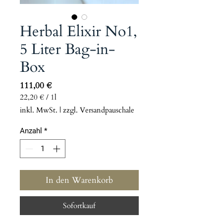
Herbal Elixir No1,
5 Liter Bag-in-
Box
Preis
111,00 €
22,20 €
/
1l
22,20 €
inkl. MwSt.
|
zzgl. Versandpauschale
pro
1
Anzahl
*
Liter
In den Warenkorb
Sofortkauf