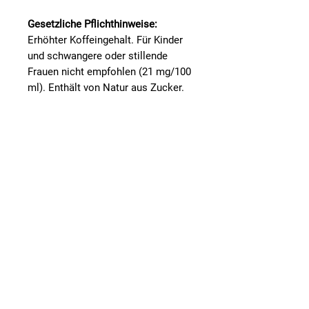
Gesetzliche Pflichthinweise:
Erhöhter Koffeingehalt. Für Kinder
und schwangere oder stillende
Frauen nicht empfohlen (21 mg/100
ml). Enthält von Natur aus Zucker.
Die angegebene empfohlene
tägliche Verzehrmenge darf nicht
überschritten werden. Funktionelle
Nahrungsmittel sollten nicht als
Ersatz für eine ausgewogene und
abwechslungsreiche Ernährung
verwendet werden. Dieses Produkt
enthält 133 mg Epigallocatechin-3-
gallat (EGCG) aus Grüntee pro
Portion. Eine Tagesdosis von 800
mg EGCG entspricht 6 Portionen
und sollte nicht überschritten
werden. Sollte nicht auf nüchternen