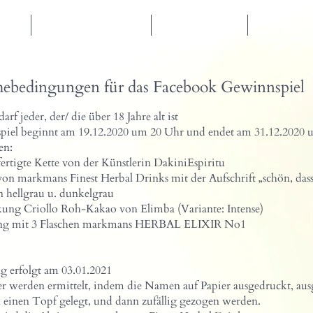
P
GESCHMACK
PRESSE
KONTA
ebedingungen für das Facebook Gewinnspiel
rf jeder, der/ die über 18 Jahre alt ist
piel beginnt am 19.12.2020 um 20 Uhr und endet am 31.12.2020 
en:
ertigte Kette von der Künstlerin DakiniEspiritu
von markmans Finest Herbal Drinks mit der Aufschrift „schön, dass 
n hellgrau u. dunkelgrau
kung Criollo Roh-Kakao von Elimba (Variante: Intense)
ung mit 3 Flaschen markmans HERBAL ELIXIR No1
g erfolgt am 03.01.2021
 werden ermittelt, indem die Namen auf Papier ausgedruckt, ausg
einen Topf gelegt, und dann zufällig gezogen werden.