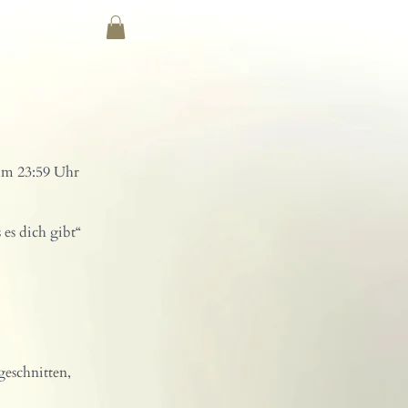
KT
um 23:59 Uhr
es dich gibt“
eschnitten,