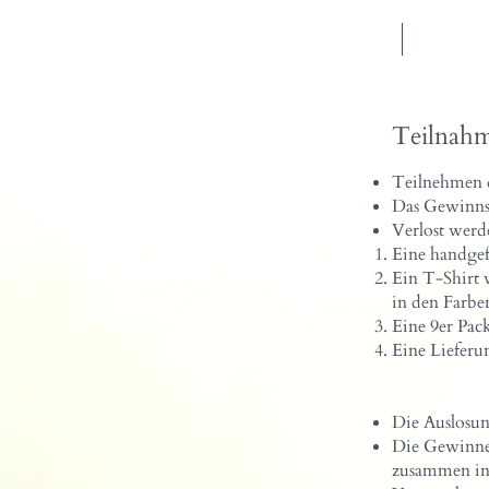
HOME
SHO
Teilnahm
Teilnehmen da
Das Gewinns
Verlost werd
Eine handgef
Ein T-Shirt 
in den Farbe
Eine 9er Pac
Eine Liefer
Die Auslosun
Die Gewinner
zusammen in 