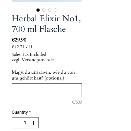
Herbal Elixir No1,
700 ml Flasche
Price
€29.90
€42.71
/
1l
€42.71
Sales Tax Included
|
per
zzgl. Versandpauschale
1
Liter
Magst du uns sagen, wie du von
uns gehört hast? (optional)
0/500
Quantity
*